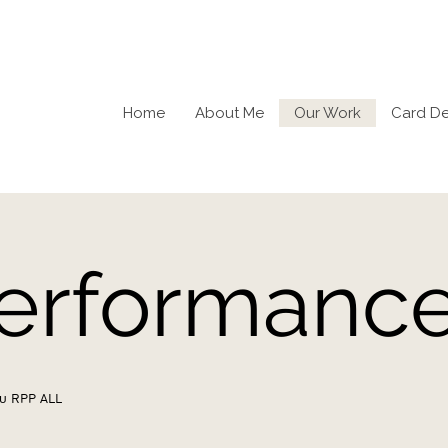
Home
About Me
Our Work
Card D
erformanc
บบ RPP ALL